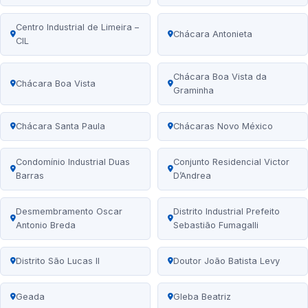
Centro Industrial de Limeira –
Chácara Antonieta
CIL
Chácara Boa Vista da
Chácara Boa Vista
Graminha
Chácara Santa Paula
Chácaras Novo México
Condomínio Industrial Duas
Conjunto Residencial Victor
Barras
D’Andrea
Desmembramento Oscar
Distrito Industrial Prefeito
Antonio Breda
Sebastião Fumagalli
Distrito São Lucas II
Doutor João Batista Levy
Geada
Gleba Beatriz