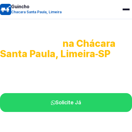
Guincho
Chacara Santa Paula, Limeira
Guincho 24h
na Chácara
Santa Paula, Limeira‑SP
Atendimento para remoção veicular.
Profissionais atuando na sua região.
Solicite Já