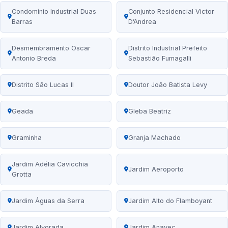
Condomínio Industrial Duas
Conjunto Residencial Victor
Barras
D’Andrea
Desmembramento Oscar
Distrito Industrial Prefeito
Antonio Breda
Sebastião Fumagalli
Distrito São Lucas II
Doutor João Batista Levy
Geada
Gleba Beatriz
Graminha
Granja Machado
Jardim Adélia Cavicchia
Jardim Aeroporto
Grotta
Jardim Águas da Serra
Jardim Alto do Flamboyant
Jardim Alvorada
Jardim Anavec