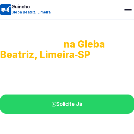
Guincho
Gleba Beatriz, Limeira
Guincho 24h
na Gleba
Beatriz, Limeira‑SP
Atendimento para remoção veicular.
Profissionais atuando na sua região.
Solicite Já