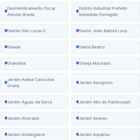
Desmembramento Oscar
Distrito Industrial Prefeito
Antonio Breda
Sebastião Fumagalli
Distrito São Lucas II
Doutor João Batista Levy
Geada
Gleba Beatriz
Graminha
Granja Machado
Jardim Adélia Cavicchia
Jardim Aeroporto
Grotta
Jardim Águas da Serra
Jardim Alto do Flamboyant
Jardim Alvorada
Jardim Anavec
Jardim Anhangüera
Jardim Aquárius