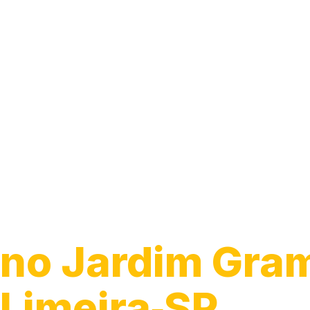
Guincho 24h
no Jardim Gra
Limeira‑SP