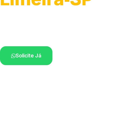
Atendimento para remoção veicular.
Profissionais atuando na sua região.
Solicite Já