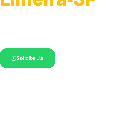
Atendimento para remoção veicular.
Profissionais atuando na sua região.
Solicite Já