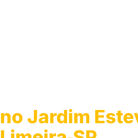
Guincho 24h
no Jardim Este
Limeira‑SP