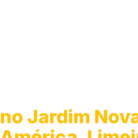
Guincho 24h
no Jardim Nov
América, Limei