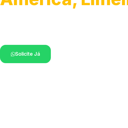
Atendimento para remoção veicular.
Profissionais atuando na sua região.
Solicite Já