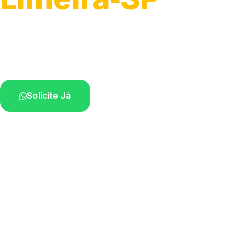
Atendimento para remoção veicular.
Profissionais atuando na sua região.
Solicite Já