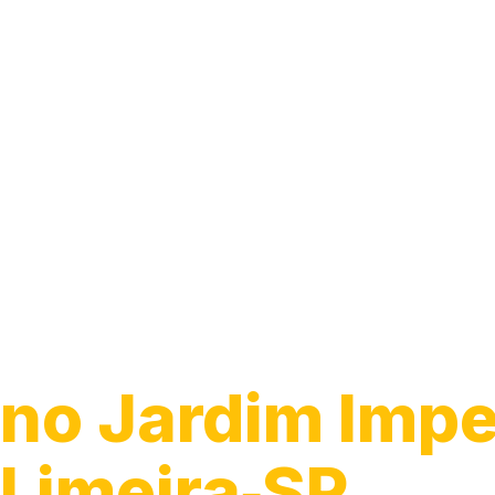
Guincho 24h
no Jardim Impe
Limeira‑SP