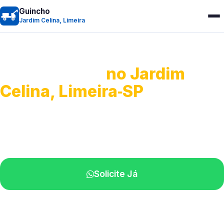
Guincho
Jardim Celina, Limeira
Guincho 24h
no Jardim
Celina, Limeira‑SP
Atendimento para remoção veicular.
Profissionais atuando na sua região.
Solicite Já