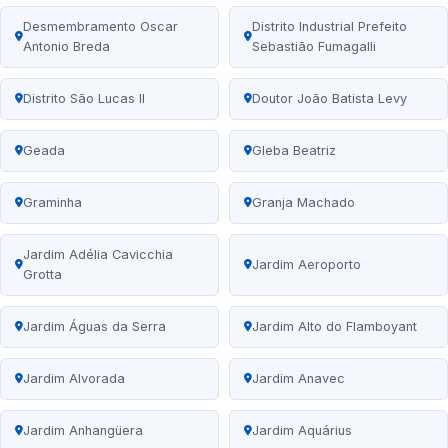
Desmembramento Oscar
Distrito Industrial Prefeito
Antonio Breda
Sebastião Fumagalli
Distrito São Lucas II
Doutor João Batista Levy
Geada
Gleba Beatriz
Graminha
Granja Machado
Jardim Adélia Cavicchia
Jardim Aeroporto
Grotta
Jardim Águas da Serra
Jardim Alto do Flamboyant
Jardim Alvorada
Jardim Anavec
Jardim Anhangüera
Jardim Aquárius