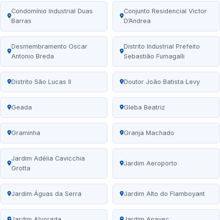
Condomínio Industrial Duas
Conjunto Residencial Victor
Barras
D’Andrea
Desmembramento Oscar
Distrito Industrial Prefeito
Antonio Breda
Sebastião Fumagalli
Distrito São Lucas II
Doutor João Batista Levy
Geada
Gleba Beatriz
Graminha
Granja Machado
Jardim Adélia Cavicchia
Jardim Aeroporto
Grotta
Jardim Águas da Serra
Jardim Alto do Flamboyant
Jardim Alvorada
Jardim Anavec