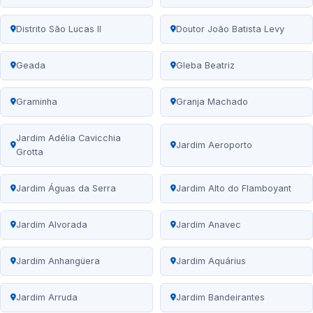
Distrito São Lucas II
Doutor João Batista Levy
Geada
Gleba Beatriz
Graminha
Granja Machado
Jardim Adélia Cavicchia
Jardim Aeroporto
Grotta
Jardim Águas da Serra
Jardim Alto do Flamboyant
Jardim Alvorada
Jardim Anavec
Jardim Anhangüera
Jardim Aquárius
Jardim Arruda
Jardim Bandeirantes