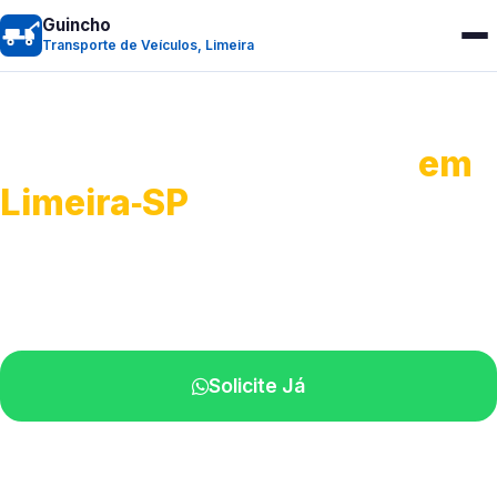
Guincho
Transporte de Veículos, Limeira
Transporte de Veículos
em
Limeira‑SP
Recolhimento de veículos em geral.
Equipe especializada na sua localidade.
Solicite Já