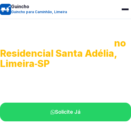
Guincho
Guincho para Caminhão, Limeira
Guincho para Caminhão
no
Residencial Santa Adélia,
Limeira‑SP
Atendimento de apoio a veículos grandes.
Profissionais qualificados na sua região.
Solicite Já