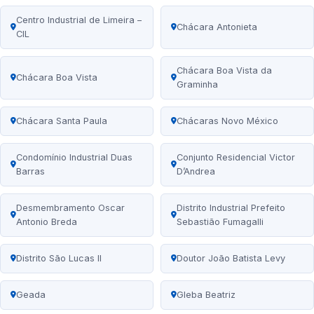
Centro Industrial de Limeira –
Chácara Antonieta
CIL
Chácara Boa Vista da
Chácara Boa Vista
Graminha
Chácara Santa Paula
Chácaras Novo México
Condomínio Industrial Duas
Conjunto Residencial Victor
Barras
D’Andrea
Desmembramento Oscar
Distrito Industrial Prefeito
Antonio Breda
Sebastião Fumagalli
Distrito São Lucas II
Doutor João Batista Levy
Geada
Gleba Beatriz