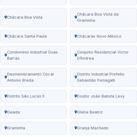
Chácara Boa Vista da
Chácara Boa Vista
Graminha
Chácara Santa Paula
Chácaras Novo México
Condomínio Industrial Duas
Conjunto Residencial Victor
Barras
D’Andrea
Desmembramento Oscar
Distrito Industrial Prefeito
Antonio Breda
Sebastião Fumagalli
Distrito São Lucas II
Doutor João Batista Levy
Geada
Gleba Beatriz
Graminha
Granja Machado