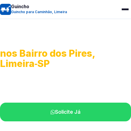
Guincho
Guincho para Caminhão, Limeira
Guincho para Caminhão
nos Bairro dos Pires,
Limeira‑SP
Atendimento de apoio a veículos grandes.
Profissionais qualificados na sua região.
Solicite Já