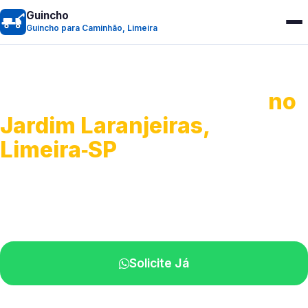
Guincho
Guincho para Caminhão, Limeira
Guincho para Caminhão
no
Jardim Laranjeiras,
Limeira‑SP
Atendimento de apoio a veículos grandes.
Profissionais qualificados na sua região.
Solicite Já