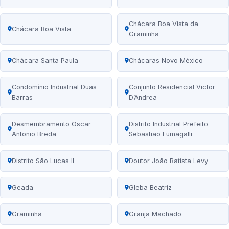
Chácara Boa Vista da
Chácara Boa Vista
Graminha
Chácara Santa Paula
Chácaras Novo México
Condomínio Industrial Duas
Conjunto Residencial Victor
Barras
D’Andrea
Desmembramento Oscar
Distrito Industrial Prefeito
Antonio Breda
Sebastião Fumagalli
Distrito São Lucas II
Doutor João Batista Levy
Geada
Gleba Beatriz
Graminha
Granja Machado