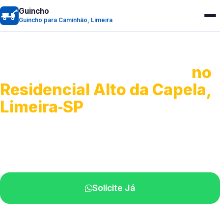
Guincho
Guincho para Caminhão, Limeira
Guincho para Caminhão
no
Residencial Alto da Capela,
Limeira‑SP
Atendimento de apoio a veículos grandes.
Profissionais qualificados na sua região.
Solicite Já