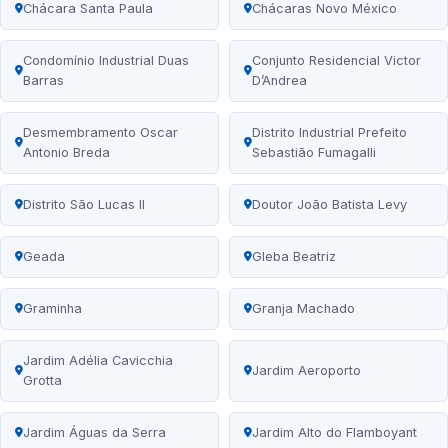
Chácara Santa Paula
Chácaras Novo México
Condomínio Industrial Duas
Conjunto Residencial Victor
Barras
D’Andrea
Desmembramento Oscar
Distrito Industrial Prefeito
Antonio Breda
Sebastião Fumagalli
Distrito São Lucas II
Doutor João Batista Levy
Geada
Gleba Beatriz
Graminha
Granja Machado
Jardim Adélia Cavicchia
Jardim Aeroporto
Grotta
Jardim Águas da Serra
Jardim Alto do Flamboyant