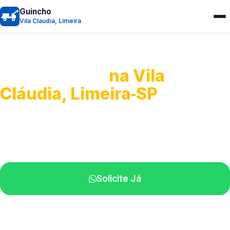
Guincho
Vila Claudia, Limeira
Guincho 24h
na Vila
Cláudia, Limeira‑SP
Atendimento para remoção veicular.
Profissionais atuando na sua região.
Solicite Já