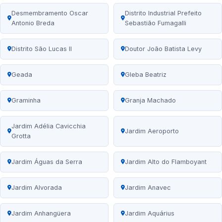
Desmembramento Oscar
Distrito Industrial Prefeito
Antonio Breda
Sebastião Fumagalli
Distrito São Lucas II
Doutor João Batista Levy
Geada
Gleba Beatriz
Graminha
Granja Machado
Jardim Adélia Cavicchia
Jardim Aeroporto
Grotta
Jardim Águas da Serra
Jardim Alto do Flamboyant
Jardim Alvorada
Jardim Anavec
Jardim Anhangüera
Jardim Aquárius