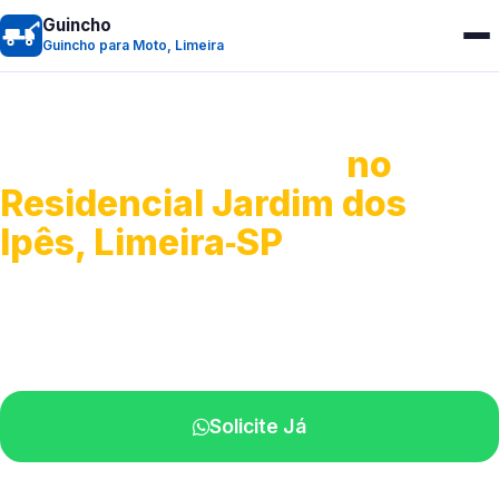
Guincho
Guincho para Moto, Limeira
Guincho para Moto
no
Residencial Jardim dos
Ipês, Limeira‑SP
Atendimento ágil e remoção de motos.
Equipe disponível próximo a você.
Solicite Já