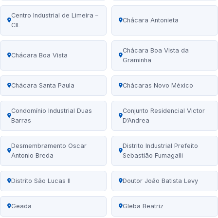
Centro Industrial de Limeira –
Chácara Antonieta
CIL
Chácara Boa Vista da
Chácara Boa Vista
Graminha
Chácara Santa Paula
Chácaras Novo México
Condomínio Industrial Duas
Conjunto Residencial Victor
Barras
D’Andrea
Desmembramento Oscar
Distrito Industrial Prefeito
Antonio Breda
Sebastião Fumagalli
Distrito São Lucas II
Doutor João Batista Levy
Geada
Gleba Beatriz