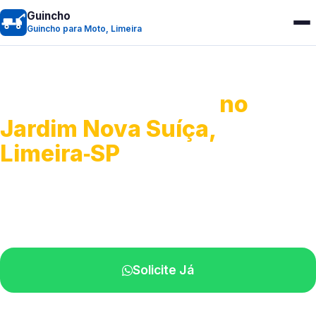
Guincho
Guincho para Moto, Limeira
Guincho para Moto
no
Jardim Nova Suíça,
Limeira‑SP
Atendimento ágil e remoção de motos.
Equipe disponível próximo a você.
Solicite Já