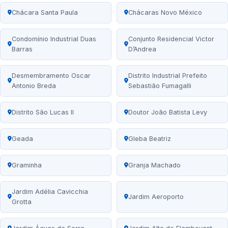
Chácara Santa Paula
Chácaras Novo México
Condomínio Industrial Duas
Conjunto Residencial Victor
Barras
D’Andrea
Desmembramento Oscar
Distrito Industrial Prefeito
Antonio Breda
Sebastião Fumagalli
Distrito São Lucas II
Doutor João Batista Levy
Geada
Gleba Beatriz
Graminha
Granja Machado
Jardim Adélia Cavicchia
Jardim Aeroporto
Grotta