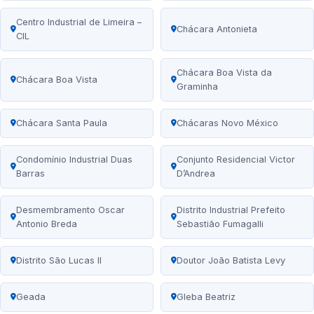
Centro Industrial de Limeira –
Chácara Antonieta
CIL
Chácara Boa Vista da
Chácara Boa Vista
Graminha
Chácara Santa Paula
Chácaras Novo México
Condomínio Industrial Duas
Conjunto Residencial Victor
Barras
D’Andrea
Desmembramento Oscar
Distrito Industrial Prefeito
Antonio Breda
Sebastião Fumagalli
Distrito São Lucas II
Doutor João Batista Levy
Geada
Gleba Beatriz