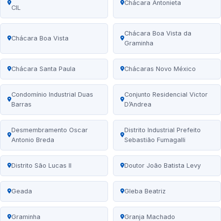
Chácara Antonieta
CIL
Chácara Boa Vista da
Chácara Boa Vista
Graminha
Chácara Santa Paula
Chácaras Novo México
Condomínio Industrial Duas
Conjunto Residencial Victor
Barras
D’Andrea
Desmembramento Oscar
Distrito Industrial Prefeito
Antonio Breda
Sebastião Fumagalli
Distrito São Lucas II
Doutor João Batista Levy
Geada
Gleba Beatriz
Graminha
Granja Machado