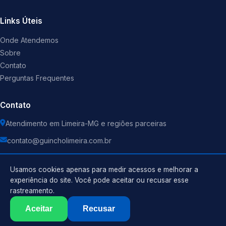
Links Úteis
Onde Atendemos
Sobre
Contato
Perguntas Frequentes
Contato
Atendimento em Limeira-MG e regiões parceiras
contato@guincholimeira.com.br
Usamos cookies apenas para medir acessos e melhorar a
experiência do site. Você pode aceitar ou recusar esse
rastreamento.
Política de Privacidade
©
2026
Guincho
. Todos os direitos reservados.
Termos de Uso
Aceitar
Recusar
Sitemap