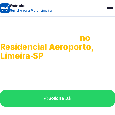
Guincho
Guincho para Moto, Limeira
Guincho para Moto
no
Residencial Aeroporto,
Limeira‑SP
Atendimento ágil e remoção de motos.
Equipe disponível próximo a você.
Solicite Já