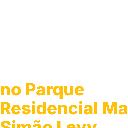
Guincho para 
no Parque
Residencial M
Simão Levy,