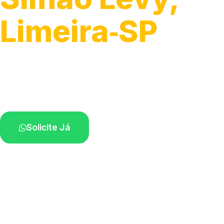
Limeira‑SP
Atendimento ágil e remoção de motos.
Equipe disponível próximo a você.
Solicite Já