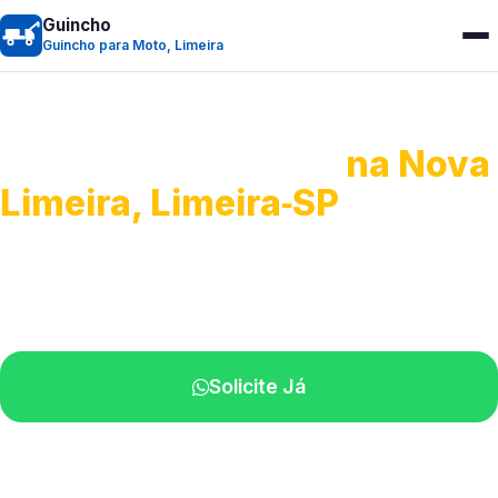
Guincho
Guincho para Moto, Limeira
Guincho para Moto
na Nova
Limeira, Limeira‑SP
Atendimento ágil e remoção de motos.
Equipe disponível próximo a você.
Solicite Já