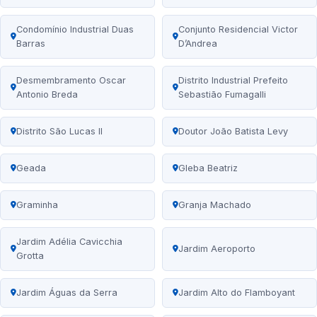
Condomínio Industrial Duas
Conjunto Residencial Victor
Barras
D’Andrea
Desmembramento Oscar
Distrito Industrial Prefeito
Antonio Breda
Sebastião Fumagalli
Distrito São Lucas II
Doutor João Batista Levy
Geada
Gleba Beatriz
Graminha
Granja Machado
Jardim Adélia Cavicchia
Jardim Aeroporto
Grotta
Jardim Águas da Serra
Jardim Alto do Flamboyant