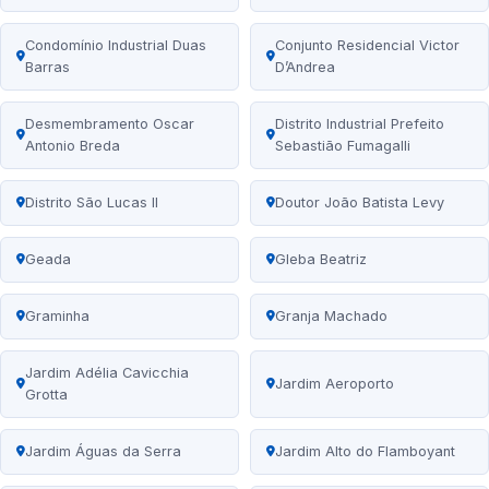
Condomínio Industrial Duas
Conjunto Residencial Victor
Barras
D’Andrea
Desmembramento Oscar
Distrito Industrial Prefeito
Antonio Breda
Sebastião Fumagalli
Distrito São Lucas II
Doutor João Batista Levy
Geada
Gleba Beatriz
Graminha
Granja Machado
Jardim Adélia Cavicchia
Jardim Aeroporto
Grotta
Jardim Águas da Serra
Jardim Alto do Flamboyant