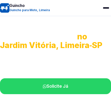
Guincho
Guincho para Moto, Limeira
Guincho para Moto
no
Jardim Vitória, Limeira‑SP
Atendimento ágil e remoção de motos.
Equipe disponível próximo a você.
Solicite Já