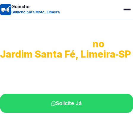
Guincho
Guincho para Moto, Limeira
Guincho para Moto
no
Jardim Santa Fé, Limeira‑SP
Atendimento ágil e remoção de motos.
Equipe disponível próximo a você.
Solicite Já