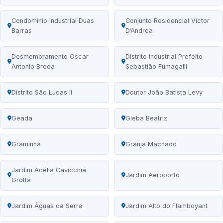
Condomínio Industrial Duas
Conjunto Residencial Victor
Barras
D’Andrea
Desmembramento Oscar
Distrito Industrial Prefeito
Antonio Breda
Sebastião Fumagalli
Distrito São Lucas II
Doutor João Batista Levy
Geada
Gleba Beatriz
Graminha
Granja Machado
Jardim Adélia Cavicchia
Jardim Aeroporto
Grotta
Jardim Águas da Serra
Jardim Alto do Flamboyant